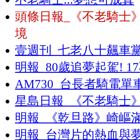
頭條日報_《不老騎士
境
壹週刊_七老八十飆車
明報_80歲追夢起駕! 
AM730_台長者騎電
星島日報_《不老騎士
明報_《乾旦路》崎嶇
明報_台灣片的熱血與