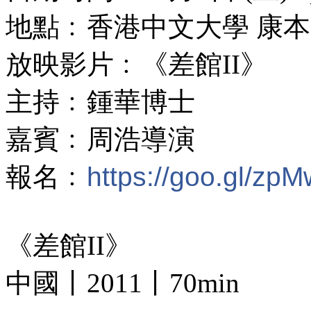
地點﹕香港中文大學 康本國
放映影片﹕《差館II》
主持﹕鍾華博士
嘉賓﹕周浩導演
報名﹕
https://goo.gl/zp
《差館II》
中國丨2011丨70min