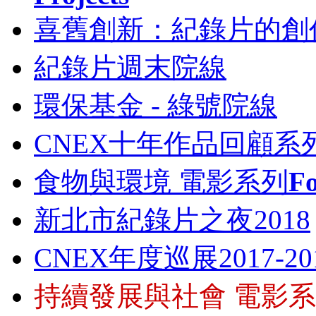
喜舊創新：紀錄片的創
紀錄片週末院線
環保基金 - 綠號院線
CNEX十年作品回顧系
食物與環境 電影系列
Fo
新北市紀錄片之夜2018
CNEX年度巡展2017-
持續發展與社會 電影