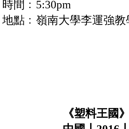
時間﹕5:30pm
地點﹕嶺南大學李運強教學
《塑料王國
中國丨2016丨