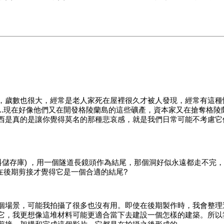
，歲數也很大，經常是老人家死在屋裡很久才被人發現，經常有這種
...現在好像他們又在開發格陵蘭島的這些礦產，資本家又在搶奪格
西是真的是讓你覺得莫名的那種悲哀感，就是我們日常可能不考慮它
儲存庫) ，用一個隧道長鏡頭作為結尾，那個洞好似永遠都走不完，
在後期剪接才覺得它是一個合適的結尾?
個場景，可能我拍攝了很多也沒有用。即使在後期製作時，我會整理
它，我更想像這堆材料可能更適合當下去建設一個怎樣的建築。所以