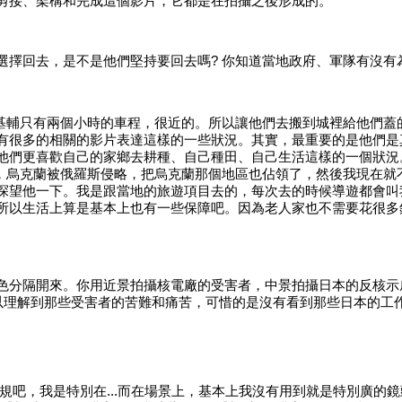
剪接、架構和完成這個影片，它都是在拍攝之後形成的。
選擇回去，是不是他們堅持要回去嗎
? 你知道當地政府、軍隊有沒
距離基輔只有兩個小時的車程，很近的。所以讓他們去搬到城裡給他們
有很多的相關的影片表達這樣的一些狀況。其實，最重要的是他們是
他們更喜歡自己的家鄉去耕種、自己種田、自己生活這樣的一個狀況
年，烏克蘭被俄羅斯侵略，把烏克蘭那個地區也佔領了，然後我現在
探望他一下。我是跟當地的旅遊項目去的，每次去的時候導遊都會叫
所以生活上算是基本上也有一些保障吧。因為老人家也不需要花很多
色分隔開來。你用近景拍攝核電廠的受害者，中景拍攝日本的反核示
可以理解到那些受害者的苦難和痛苦，可惜的是沒有看到那些日本的工
規吧，我是特別在
...而在場景上，基本上我沒有用到就是特別廣的鏡