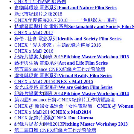
CNEX十年作品回顧系列
食物與環境 電影系列
Food and Nature Film Series
新北市紀錄片之夜2018
CNEX年度巡展2017-2018 ——「焦點影人」系列
持續發展與社會 電影系列
Sustainability and Society Film S
CNEX x MaD 2017
身份 ‧ 社會 電影系列
Identity and Society Film Series
CNEX「愛去愛來」主題紀錄片巡展 2016
CNEX x MaD 2016
紀錄片提案大師班 2015
Pitching Master Workshop 2015
藝術與生活 電影系列
Art and Life Film Series
第五屆Sundance-CNEX紀錄片工作坊暨論壇
虛擬與現實 電影系列
Virtual Reality Film Series
CNEX x MaD 2015
CNEX x MaD 2015
金光成長路 電影系列
We are Golden Film Series
紀錄片提案大師班 2014
Pitching Master Workshop 2014
第四屆Sundance日舞-CNEX紀錄片工作坊暨論壇
CNEX @ 新婦女協進會「女性電影節」
CNEX @ Women's 
CNEX x MaD2014
CNEX x MaD2014
CNEX 紀錄片影院
CNEX Doc Cinema
紀錄片提案大師班2013
Pitching Master Workshop 2013
第二屆日舞-CNEX紀錄片工作坊暨論壇