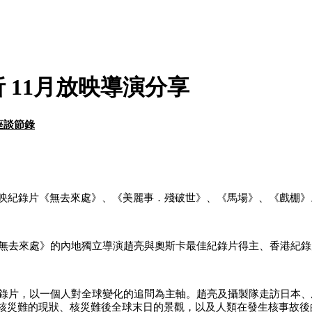
 11月放映導演分享
座談節錄
放映紀錄片《無去來處》、《美麗事．殘破世》、《馬場》、《戲棚》
《無去來處》的內地獨立導演趙亮與奧斯卡最佳紀錄片得主、香港紀
的紀錄片，以一個人對全球變化的追問為主軸。趙亮及攝製隊走訪日本
核災難的現狀、核災難後全球末日的景觀，以及人類在發生核事故後