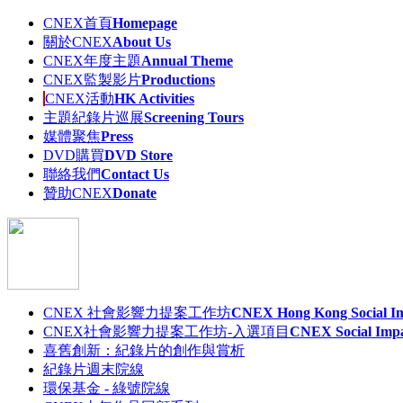
CNEX首頁
Homepage
關於CNEX
About Us
CNEX年度主題
Annual Theme
CNEX監製影片
Productions
CNEX活動
HK Activities
主題紀錄片巡展
Screening Tours
媒體聚焦
Press
DVD購買
DVD Store
聯絡我們
Contact Us
贊助CNEX
Donate
CNEX 社會影響力提案工作坊
CNEX Hong Kong Social Im
CNEX社會影響力提案工作坊-入選項目
CNEX Social Impa
喜舊創新：紀錄片的創作與賞析
紀錄片週末院線
環保基金 - 綠號院線