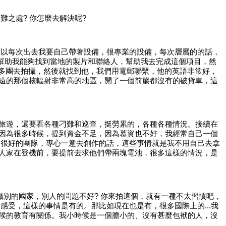
困難之處
? 你怎麼去解決呢?
所以每次出去我要自己帶著設備，很專業的設備，每次層層的的話，
，幫助我能夠找到當地的製片和聯絡人，幫助我去完成這個項目，然
很多團去拍攝，然後就找到他，我們用電郵聯繫，他的英語非常好，
遠的那個核輻射非常高的地區，開了一個前簾都沒有的破貨車，這
旅遊，還要看各種刁難和巡查，挺勞累的，各種各種情況。接續在
因為很多時候，提到資金不足，因為慕資也不好，我經常自己一個
了很好的團隊，專心一意去創作的話，這些事情就是我不用自己去拿
人家在登機前，要提前去求他們帶兩塊電池，很多這樣的情況，是
攝別的國家，別人的問題不好? 你來拍這個，就有一種不太習慣吧，
受，這樣的事情是有的。那比如現在也是有，很多國際上的...我
候的教育有關係。我小時候是一個膽小的、沒有甚麼包袱的人，沒