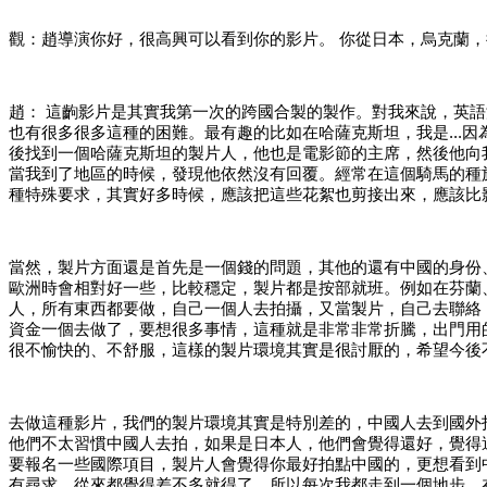
觀：趙導演你好，很高興可以看到你的影片。
你從日本，烏克蘭，
趙：
這齣影片是其實我第一次的跨國合製的製作。對我來說，英語
也有很多很多這種的困難。最有趣的比如在哈薩克斯坦，我是
..
後找到一個哈薩克斯坦的製片人，他也是電影節的主席，然後他向我
當我到了地區的時候，發現他依然沒有回覆。經常在這個騎馬的種
種特殊要求，其實好多時候，應該把這些花絮也剪接出來，應該比
當然，製片方面還是首先是一個錢的問題，其他的還有中國的身份
歐洲時會相對好一些，比較穩定，製片都是按部就班。例如在芬蘭
人，所有東西都要做，自己一個人去拍攝，又當製片，自己去聯絡
資金一個去做了，要想很多事情，這種就是非常非常折騰，出門用
很不愉快的、不舒服，這樣的製片環境其實是很討厭的，希望今後
去做這種影片，我們的製片環境其實是特別差的，中國人去到國外
他們不太習慣中國人去拍，如果是日本人，他們會覺得還好，覺得這
要報名一些國際項目，製片人會覺得你最好拍點中國的，更想看到
有尋求，從來都覺得差不多就得了，所以每次我都走到一個地步，在前