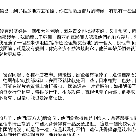
德國，到了很多地方去拍攝，你在拍攝這部片的時候，有沒有一些
沒有那麼好是一個很大的考驗，因為資金也找得不好，又非常緊，
.因為那幾年，我斷續去了亞洲、西亞的電影節去認識他們的地方製片
推薦了一個塞米伊地區(塞米巴拉金斯克基地) 的一個人，說他帶
族面前，就是沒有規劃，你完全沒有辦法規劃它，他開車帶我們去很
影片更精采。
、簽證問題，各種不勝枚舉。轉飛機，然後器材壞掉了，這種國家看
、德國都比較按部就班，在西亞就比較犯困一些，日本相對上也好，
，可能在影片的質量上會打折扣。
因為這是非常遺憾的，如果我帶
的每次行李超重，帶很多行李、很多設備，電視也帶了兩部，還要求
不會有，但是可能也是家常便飯。
拍片子，他們
(西方人)總會問，他們會覺得你是中國人，為甚麼要拍
個事情正常的，中國人會覺得有一點反應過度。 這是一個比較切身感
中國的情況，就是這一種，但是我爲何不拍，這個我覺得都是跟小時
面我已經達到目標，我就沒有追求了......