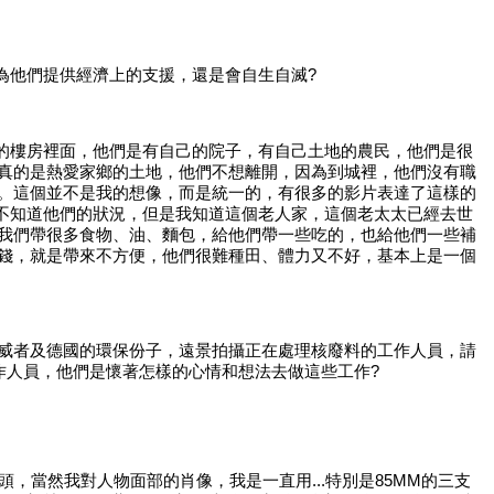
有為他們提供經濟上的支援，還是會自生自滅?
蓋的樓房裡面，他們是有自己的院子，有自己土地的農民，他們是很
真的是熱愛家鄉的土地，他們不想離開，因為到城裡，他們沒有職
。這個並不是我的想像，而是統一的，有很多的影片表達了這樣的
就不知道他們的狀況，但是我知道這個老人家，這個老太太已經去世
我們帶很多食物、油、麵包，給他們帶一些吃的，也給他們一些補
錢，就是帶來不方便，他們很難種田、體力又不好，基本上是一個
威者及德國的環保份子，遠景拍攝正在處理核廢料的工作人員，請
作人員，他們是懷著怎樣的心情和想法去做這些工作?
頭，當然我對人物面部的肖像，我是一直用...特別是85MM的三支