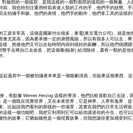
候，對臉部的一個描寫，是我這樣的一個對面部的描寫的一個興趣。人
特寫，我也特別注重用特寫表達人類的工作的手，他們手的狀態。手
寫去拍攝手和臉、他們的表情，他們手的動作，他們拿工具的這樣的
的工資非常高，這個是國家付出很多，東電
(東京電力公司)，就是
資會尤其高，因為要承擔一定的身體風險，所以有很多人可以去，畢
這樣，然後他們又可以在短時間內得到很好的薪酬，所以他們很踴躍
要用雙手去將自己去改造，把這個毒(輻射) 給消除掉，還有一類的是
作。
有提起過其中一個被拍攝者本來是一個能劇演員，但如果這個東西、
身，有點像
Werner Herzog 這樣的導演，他們比較喜歡自己
」是一個既在現實世界，又在未來世界，它是神界、人界和鬼界，是
來。比如說我們看到的那樣的一些場景，其實在我們的日常生活裡面
的這樣一個功能吧，我把它利用到它可以給你講述你的今生，也可以
徵性的故事，它猶如雖然是一個現實故事，但我想讓你更加感受到它