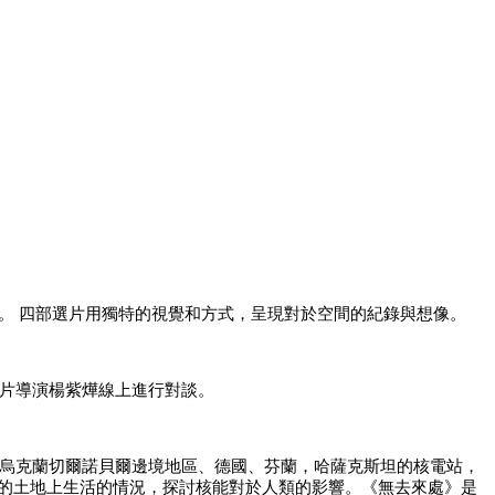
。 四部選片用獨特的視覺和方式，呈現對於空間的紀錄與想像。
錄片導演楊紫燁線上進行對談。
、烏克蘭切爾諾貝爾邊境地區、德國、芬蘭，哈薩克斯坦的核電站，
的土地上生活的情況，探討核能對於人類的影響。《無去來處》是