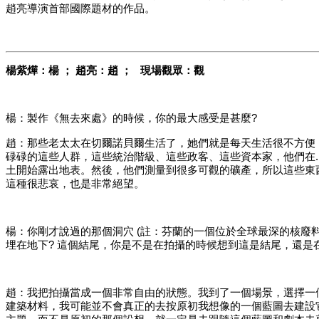
趙亮導演首部國際題材的作品。
楊紫燁：楊
；
趙亮：趙
；
現場觀眾：觀
楊：製作《無去來處》的時候，你的最大感受是甚麼
?
趙：那些老太太在切爾諾貝爾生活了，她們就是每天生活很不方便
碌碌的這些人群，這些統治階級、這些政客、這些資本家，他們在
土開始露出地表。然後，他們測量到很多可觀的礦產，所以這些東
這種很悲哀，也是非常絕望。
楊：你剛才說過的那個洞穴
(註：芬蘭的一個位於全球最深的核廢料
埋在地下? 這個結尾，你是不是在拍攝的時候想到這是結尾，還是
趙：我把拍攝當成一個非常自由的狀態。我到了一個場景，選擇一
建築材料，我可能並不會真正的去按原初我想像的一個藍圖去建設