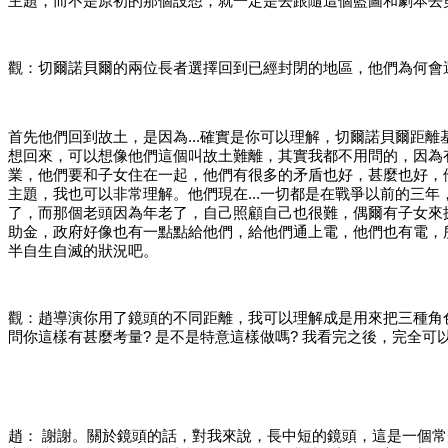
主題，而不是原初的那個設想，就一定是去跟隨這個藍圖和劇本去
觀：切爾諾貝爾的兩位長者選擇回到已經封閉的地區，他們為何會
首先他們回到故土，是因為
...確實是你可以理解，切爾諾貝爾
想回來，可以想像他們這個叫故土難離，其實我都不用問的，因為
業，他們要和子女住在一起，他們有很多的矛盾也好，甚麼也好，
主題，我也可以非常理解。他們現在...一切都是在戰爭以前的三
了，而那個老頭因為年老了，自己照顧自己也很難，偶爾有子女來
助金，政府好像也有一點點給他們，給他們通上電，他們也有電，
半自生自滅的狀況吧。
觀：趙導演你用了鏡頭的不同距離，我可以理解成是用來把三種角
問你這樣有甚麼考量
? 是不是特意這樣做嗎? 我看完之後，完全
趙：
謝謝。關於鏡頭的話，對我來說，長中短的鏡頭，這是一個常