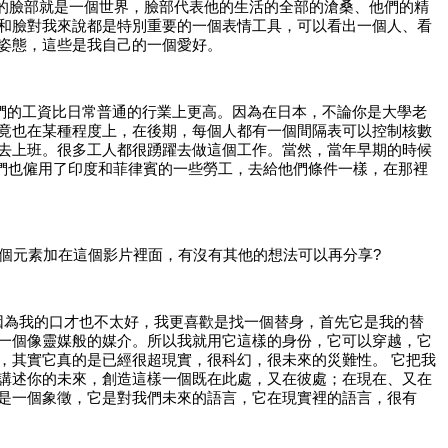
的臉部就是一個世界，臉部代表他的生活的全部的滄桑、他們的精
和臉對我來說都是特別重要的一個表情工具，可以看出一個人、看
姿態，這些是我自己的一個愛好。
他們的工資比日常普通的行業上更高。因為在日本，不論你是大學老
竟也在某種程度上，在後期，每個人都有一個間隔表可以控制核數
去上班。很多工人都很踴躍去做這個工作。當然，當年早期的時候
他們也僱用了印度和菲律賓的一些勞工，去給他們條件一樣，在那裡
這個元素加在這個影片裡面，有沒有其他的想法可以再分享?
去說，因為我的口才也不太好，我更喜歡是找一個替身，首先它是我的替
一個像靈媒般的媒介。所以我就用它這樣的身份，它可以穿越，它
，其實它真的是已經很超現實，很科幻，很未來的災難性。 它把我
講述你的未來，創造這樣一個既在此處，又在彼處；在現在、又在
是一個象徵，它是對我們未來的語言，它在現實裡的語言，很有