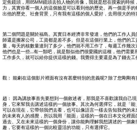
定焦鏡頭，用85MM鏡頭去拍人物的肖像，我就是想在摸索的時
力，其實你看一個人的這個臉是可以看到他的歷史。再一個是手的
出他的歷史、社會背景，只有我有這樣的個人愛好，去用很大的特
第二個問題是關於福島。其實日本經濟非常發達，他們的工作人員
師還是搬家公司，工資都是差不多。但是在這個行業上，他們的工
量，每天的核數量達到了多少，他們就不用工作了，每週工作幾次
他們也是一些...有一類吧，就是類似他們很愛國的這種，他們需
工作多久，就可以給你提供這樣的錢。我覺得主要還是為了錢去工
觀：
能劇在這個影片裡面有沒有甚麼特別的意義呢
? 除了您剛剛
趙：
因為講故事首先要想到一個敘述者，那我是不喜歡讓我自己現
身，它來幫我去講述這樣的一個故事。其次為何選擇它，就是「能
可以在現在，它帶領我們去看，也可以像語言一樣去告知我們的未
的未來有人的感覺，所以我用「能面」這樣的一個在日本文化裡面
過去、又在未來這樣的一個身份，讓你能夠理解我想講述的一個象
趣，它要有這樣的一個比較靈活的功能，只有選擇它。